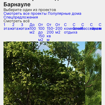
Барнауле
Выберите один из проектов
Смотреть все проекты
Популярные дома
Спецпредложения
Смотреть всё
1
2
3
До
От
От
От
С
С
С
С
С
этаж
этаж
этаж
100
100
150-
200
комнатой
баней
бассейном
гаражо
те
м2
до
200
м2
отдыха
150
кв
м2
м