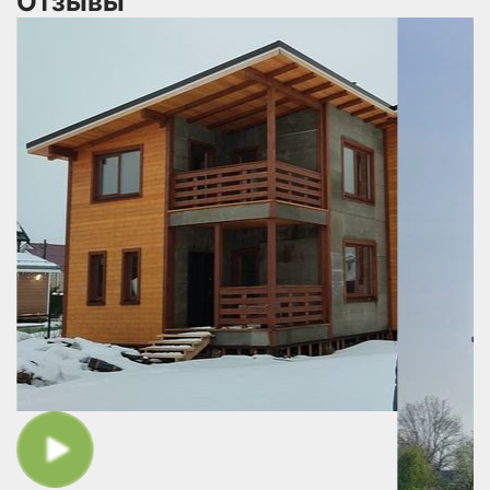
Отзывы
 В
не
по
ся