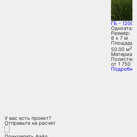
ГБ - 1200
Одноэтаж
Размер:
8 х 7 м
Площадь:
2
50.00 м
Материал:
Полистер
от
1 750 0
Подробне
У вас есть проект?
Отправьте на расчет
Прикрепить файл