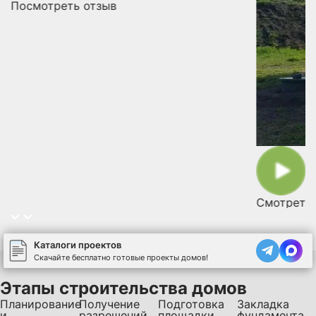
Посмотреть отзыв
Смотреть 
Каталоги проектов
Скачайте бесплатно готовые проекты домов!
Этапы строительства домов
Планирование
Получение
Подготовка
Закладка
и
разрешений
площадки
фундамента